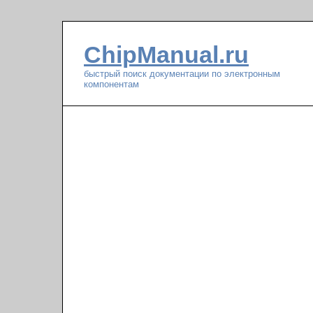
ChipManual.ru
быстрый поиск документации по электронным
компонентам