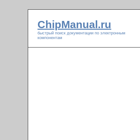
ChipManual.ru
быстрый поиск документации по электронным
компонентам