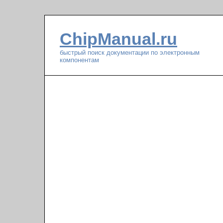
ChipManual.ru
быстрый поиск документации по электронным
компонентам