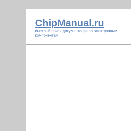
ChipManual.ru
быстрый поиск документации по электронным
компонентам