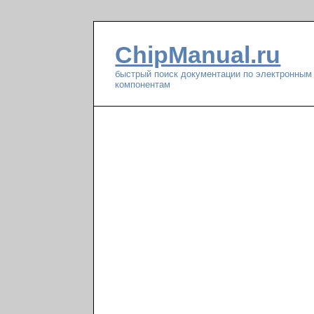
ChipManual.ru
быстрый поиск документации по электронным
компонентам