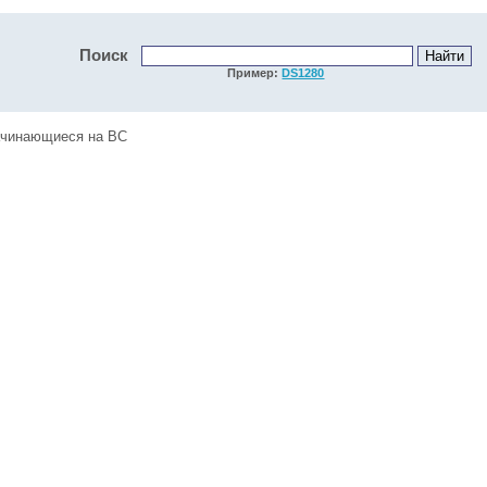
Поиск
Пример:
DS1280
ачинающиеся на BC