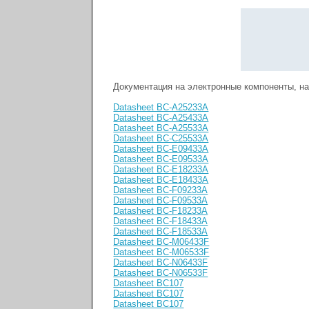
Документация на электронные компоненты, н
Datasheet BC-A25233A
Datasheet BC-A25433A
Datasheet BC-A25533A
Datasheet BC-C25533A
Datasheet BC-E09433A
Datasheet BC-E09533A
Datasheet BC-E18233A
Datasheet BC-E18433A
Datasheet BC-F09233A
Datasheet BC-F09533A
Datasheet BC-F18233A
Datasheet BC-F18433A
Datasheet BC-F18533A
Datasheet BC-M06433F
Datasheet BC-M06533F
Datasheet BC-N06433F
Datasheet BC-N06533F
Datasheet BC107
Datasheet BC107
Datasheet BC107