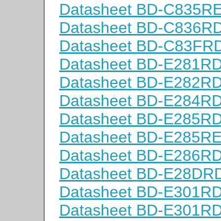
Datasheet BD-C835R
Datasheet BD-C836R
Datasheet BD-C83FR
Datasheet BD-E281R
Datasheet BD-E282R
Datasheet BD-E284R
Datasheet BD-E285R
Datasheet BD-E285R
Datasheet BD-E286R
Datasheet BD-E28DR
Datasheet BD-E301R
Datasheet BD-E301R