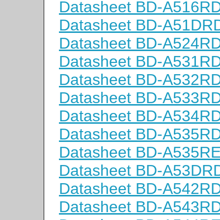
Datasheet BD-A516R
Datasheet BD-A51DR
Datasheet BD-A524R
Datasheet BD-A531R
Datasheet BD-A532R
Datasheet BD-A533R
Datasheet BD-A534R
Datasheet BD-A535R
Datasheet BD-A535R
Datasheet BD-A53DR
Datasheet BD-A542R
Datasheet BD-A543R