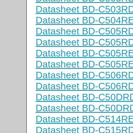
Datasheet BD-C503R
Datasheet BD-C504R
Datasheet BD-C505R
Datasheet BD-C505R
Datasheet BD-C505R
Datasheet BD-C505R
Datasheet BD-C506R
Datasheet BD-C506R
Datasheet BD-C50DR
Datasheet BD-C50DR
Datasheet BD-C514R
Datasheet BD-C515R