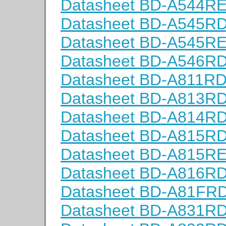
Datasheet BD-A544R
Datasheet BD-A545R
Datasheet BD-A545R
Datasheet BD-A546R
Datasheet BD-A811R
Datasheet BD-A813R
Datasheet BD-A814R
Datasheet BD-A815R
Datasheet BD-A815R
Datasheet BD-A816R
Datasheet BD-A81FR
Datasheet BD-A831R