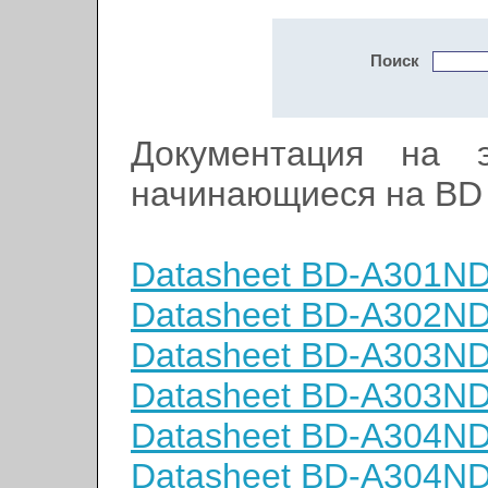
Поиск
Документация на э
начинающиеся на BD
Datasheet BD-A301N
Datasheet BD-A302N
Datasheet BD-A303N
Datasheet BD-A303N
Datasheet BD-A304N
Datasheet BD-A304N