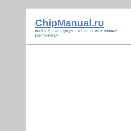
ChipManual.ru
быстрый поиск документации по электронным
компонентам