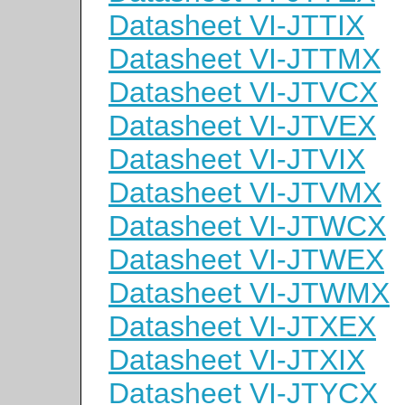
Datasheet VI-JTTIX
Datasheet VI-JTTMX
Datasheet VI-JTVCX
Datasheet VI-JTVEX
Datasheet VI-JTVIX
Datasheet VI-JTVMX
Datasheet VI-JTWCX
Datasheet VI-JTWEX
Datasheet VI-JTWMX
Datasheet VI-JTXEX
Datasheet VI-JTXIX
Datasheet VI-JTYCX