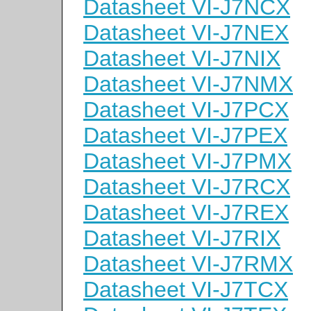
Datasheet VI-J7NCX
Datasheet VI-J7NEX
Datasheet VI-J7NIX
Datasheet VI-J7NMX
Datasheet VI-J7PCX
Datasheet VI-J7PEX
Datasheet VI-J7PMX
Datasheet VI-J7RCX
Datasheet VI-J7REX
Datasheet VI-J7RIX
Datasheet VI-J7RMX
Datasheet VI-J7TCX