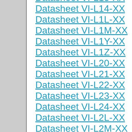
Datasheet VI-L14-XX
Datasheet VI-L1L-XX
Datasheet VI-L1M-XX
Datasheet VI-L1Y-XX
Datasheet VI-L1Z-XX
Datasheet VI-L20-XX
Datasheet VI-L21-XX
Datasheet VI-L22-XX
Datasheet VI-L23-XX
Datasheet VI-L24-XX
Datasheet VI-L2L-XX
Datasheet VI-L2M-XX