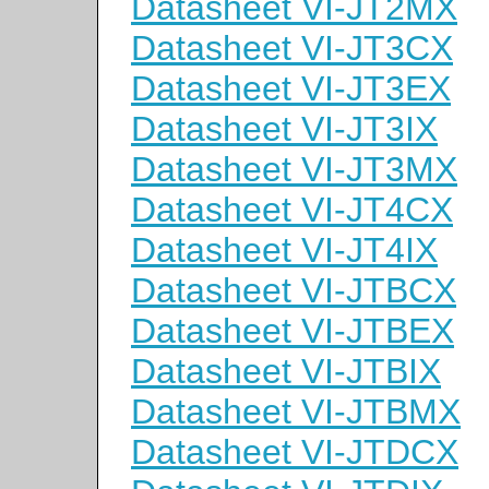
Datasheet VI-JT2MX
Datasheet VI-JT3CX
Datasheet VI-JT3EX
Datasheet VI-JT3IX
Datasheet VI-JT3MX
Datasheet VI-JT4CX
Datasheet VI-JT4IX
Datasheet VI-JTBCX
Datasheet VI-JTBEX
Datasheet VI-JTBIX
Datasheet VI-JTBMX
Datasheet VI-JTDCX