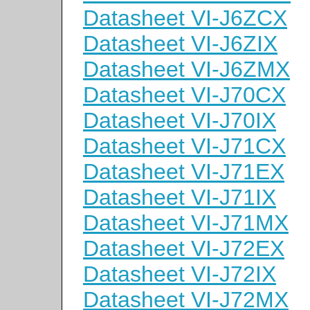
Datasheet VI-J6ZCX
Datasheet VI-J6ZIX
Datasheet VI-J6ZMX
Datasheet VI-J70CX
Datasheet VI-J70IX
Datasheet VI-J71CX
Datasheet VI-J71EX
Datasheet VI-J71IX
Datasheet VI-J71MX
Datasheet VI-J72EX
Datasheet VI-J72IX
Datasheet VI-J72MX