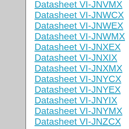
Datasheet VI-JNVMX
Datasheet VI-JNWCX
Datasheet VI-JNWEX
Datasheet VI-JNWMX
Datasheet VI-JNXEX
Datasheet VI-JNXIX
Datasheet VI-JNXMX
Datasheet VI-JNYCX
Datasheet VI-JNYEX
Datasheet VI-JNYIX
Datasheet VI-JNYMX
Datasheet VI-JNZCX