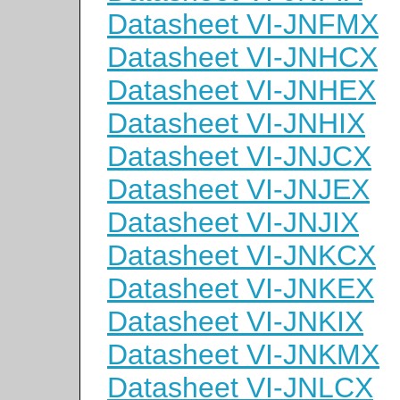
Datasheet VI-JNFMX
Datasheet VI-JNHCX
Datasheet VI-JNHEX
Datasheet VI-JNHIX
Datasheet VI-JNJCX
Datasheet VI-JNJEX
Datasheet VI-JNJIX
Datasheet VI-JNKCX
Datasheet VI-JNKEX
Datasheet VI-JNKIX
Datasheet VI-JNKMX
Datasheet VI-JNLCX