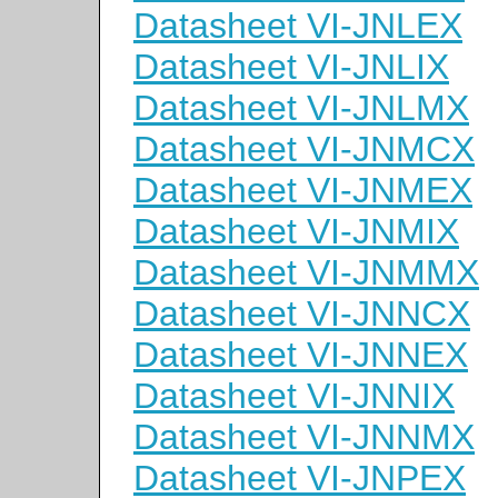
Datasheet VI-JNLEX
Datasheet VI-JNLIX
Datasheet VI-JNLMX
Datasheet VI-JNMCX
Datasheet VI-JNMEX
Datasheet VI-JNMIX
Datasheet VI-JNMMX
Datasheet VI-JNNCX
Datasheet VI-JNNEX
Datasheet VI-JNNIX
Datasheet VI-JNNMX
Datasheet VI-JNPEX