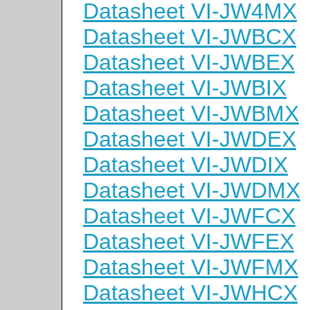
Datasheet VI-JW4MX
Datasheet VI-JWBCX
Datasheet VI-JWBEX
Datasheet VI-JWBIX
Datasheet VI-JWBMX
Datasheet VI-JWDEX
Datasheet VI-JWDIX
Datasheet VI-JWDMX
Datasheet VI-JWFCX
Datasheet VI-JWFEX
Datasheet VI-JWFMX
Datasheet VI-JWHCX