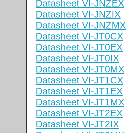
Datasheet VI-JNZEX
Datasheet VI-JNZIX
Datasheet VI-JNZMX
Datasheet VI-JT0CX
Datasheet VI-JT0EX
Datasheet VI-JT0IX
Datasheet VI-JT0MX
Datasheet VI-JT1CX
Datasheet VI-JT1EX
Datasheet VI-JT1MX
Datasheet VI-JT2EX
Datasheet VI-JT2IX