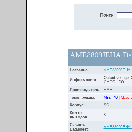
Поиск
AME8809JEHA Dat
Название:
AME8809JEHA
Output voltage:
Информация:
CMOS LDO
Производитель:
AME
Темп. режим:
Min: -40
|
Max: 
Корпус:
SO
Кол-во
8
выводов:
Скачать
AME8809JEHA
Datasheet: