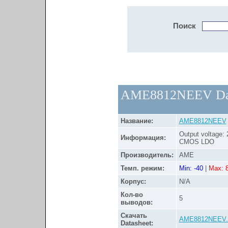
Поиск
AME8812NEEV Dat
Название:
AME8812NEEV
Output voltage:
Информация:
CMOS LDO
Производитель:
AME
Темп. режим:
Min: -40
|
Max: 
Корпус:
N/A
Кол-во
5
выводов:
Скачать
AME8812NEEV
Datasheet: