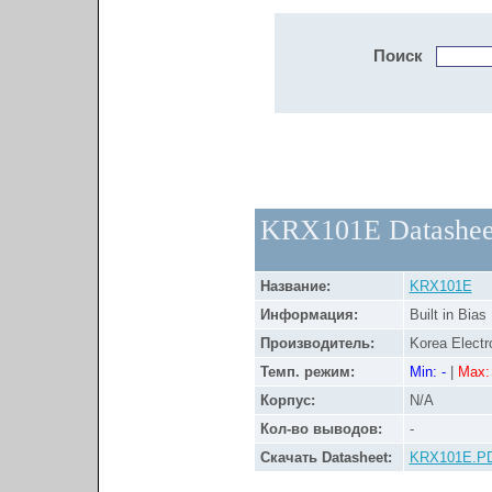
Поиск
KRX101E Datashee
Название:
KRX101E
Информация:
Built in Bias
Производитель:
Korea Electr
Темп. режим:
Min: -
|
Max: 
Корпус:
N/A
Кол-во выводов:
-
Скачать Datasheet:
KRX101E.P