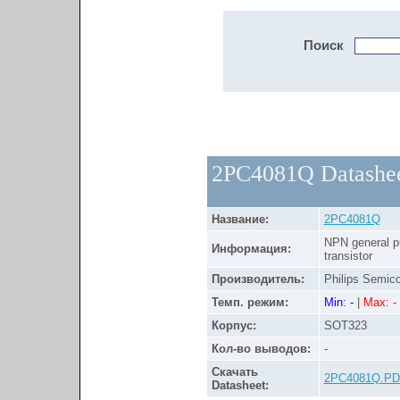
Поиск
2PC4081Q Datashe
Название:
2PC4081Q
NPN general p
Информация:
transistor
Производитель:
Philips Semic
Темп. режим:
Min: -
|
Max: -
Корпус:
SOT323
Кол-во выводов:
-
Скачать
2PC4081Q.PD
Datasheet: