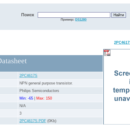
Поиск
Пример:
DS1280
2PC4617
atasheet
2PC4617S
NPN general purpose transistor.
Philips Semiconductors
Min: -65
|
Max: 150
N/A
3
2PC4617S.PDF
(0Kb)