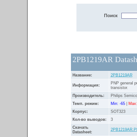
Поиск
2PB1219AR Datash
Название:
2PB1219AR
PNP general p
Информация:
transistor.
Производитель:
Philips Semic
Темп. режим:
Min: -65
|
Max:
Корпус:
SOT323
Кол-во выводов:
3
Скачать
2PB1219AR.P
Datasheet: