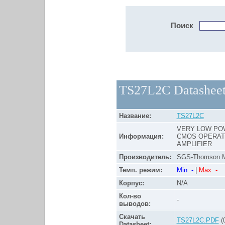
Поиск
TS27L2C Datashee
Название:
TS27L2C
VERY LOW PO
Информация:
CMOS OPERAT
AMPLIFIER
Производитель:
SGS-Thomson Mi
Темп. режим:
Min: -
|
Max: -
Корпус:
N/A
Кол-во
-
выводов:
Скачать
TS27L2C.PDF
(
Datasheet: