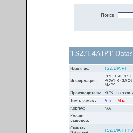
Поиск
TS27L4AIPT Datas
Название:
TS27L4AIPT
PRECISION V
Информация:
POWER CMOS 
AMPS
Производитель:
SGS-Thomson Mi
Темп. режим:
Min: -
|
Max: -
Корпус:
N/A
Кол-во
-
выводов:
Скачать
TS27L4AIPT.P
Datasheet: