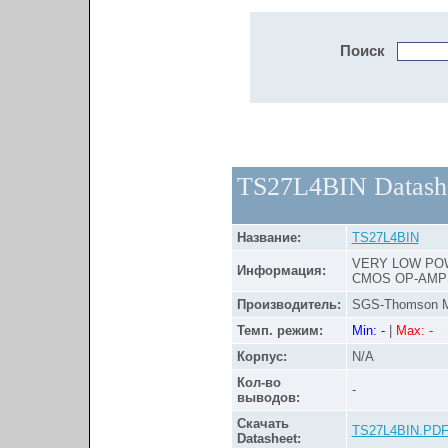
Поиск
TS27L4BIN Datash
Название:
TS27L4BIN
VERY LOW PO
Информация:
CMOS OP-AMP
Производитель:
SGS-Thomson Mi
Темп. режим:
Min: -
|
Max: -
Корпус:
N/A
Кол-во
-
выводов:
Скачать
TS27L4BIN.PD
Datasheet: