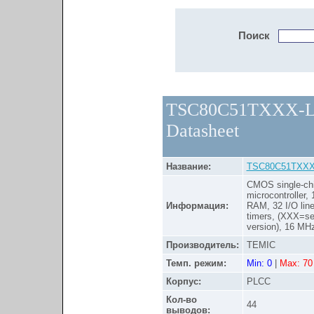
Поиск
TSC80C51TXXX-
Datasheet
Название:
TSC80C51TXXX
CMOS single-chi
microcontroller, 
Информация:
RAM, 32 I/O line
timers, (XXX=se
version), 16 MH
Производитель:
TEMIC
Темп. режим:
Min: 0
|
Max: 70
Корпус:
PLCC
Кол-во
44
выводов: