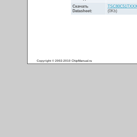
Скачать
TSC80C51TXXX
Datasheet:
(0Kb)
Copyright © 2002-2010
ChipManual.ru