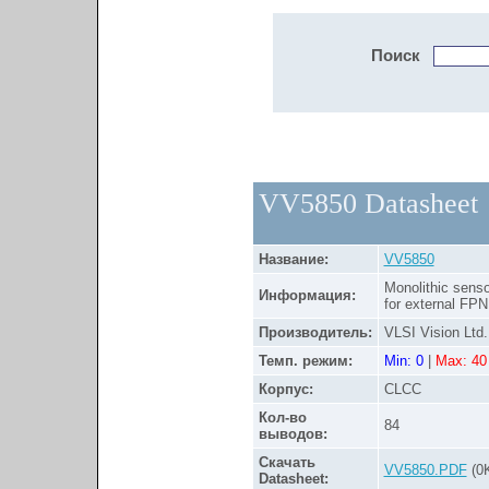
Поиск
VV5850 Datasheet
Название:
VV5850
Monolithic senso
Информация:
for external FPN
Производитель:
VLSI Vision Ltd.
Темп. режим:
Min: 0
|
Max: 40
Корпус:
CLCC
Кол-во
84
выводов:
Скачать
VV5850.PDF
(0
Datasheet: