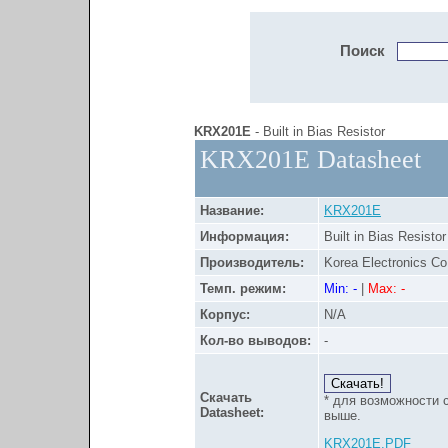
Поиск
KRX201E
- Built in Bias Resistor
KRX201E Datasheet
Название:
KRX201E
Информация:
Built in Bias Resistor
Производитель:
Korea Electronics Co.
Темп. режим:
Min: -
|
Max: -
Корпус:
N/A
Кол-во выводов:
-
Скачать
* для возможности 
Datasheet:
выше.
KRX201E.PDF