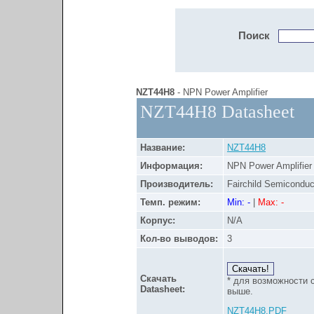
Поиск
NZT44H8
- NPN Power Amplifier
NZT44H8 Datasheet
Название:
NZT44H8
Информация:
NPN Power Amplifier
Производитель:
Fairchild Semiconduc
Темп. режим:
Min: -
|
Max: -
Корпус:
N/A
Кол-во выводов:
3
Скачать
* для возможности 
Datasheet:
выше.
NZT44H8.PDF