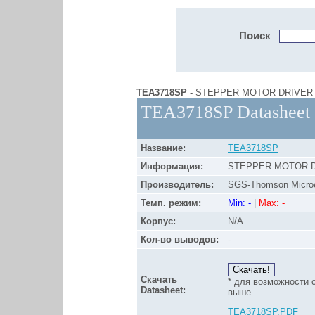
Поиск
TEA3718SP
- STEPPER MOTOR DRIVER
TEA3718SP Datasheet
Название:
TEA3718SP
Информация:
STEPPER MOTOR 
Производитель:
SGS-Thomson Microe
Темп. режим:
Min: -
|
Max: -
Корпус:
N/A
Кол-во выводов:
-
Скачать
* для возможности 
Datasheet:
выше.
TEA3718SP.PDF